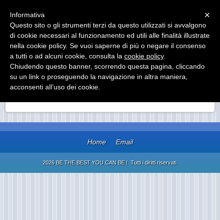
Menu
×
Informativa
Questo sito o gli strumenti terzi da questo utilizzati si avvalgono
BE THE BEST YOU CAN BE !
di cookie necessari al funzionamento ed utili alle finalità illustrate
EXECUTIVE COACHING, SALES TRAINING,
nella cookie policy. Se vuoi saperne di più o negare il consenso
PERSONAL DEVELOPMENT & MOTIVATIONAL
a tutti o ad alcuni cookie, consulta la
cookie policy
.
SPEAKER
Chiudendo questo banner, scorrendo questa pagina, cliccando
su un link o proseguendo la navigazione in altra maniera,
acconsenti all’uso dei cookie.
NUOVA CATEGORIA
Home
Email
2026 BE THE BEST YOU CAN BE !. Tutti i diritti riservati.