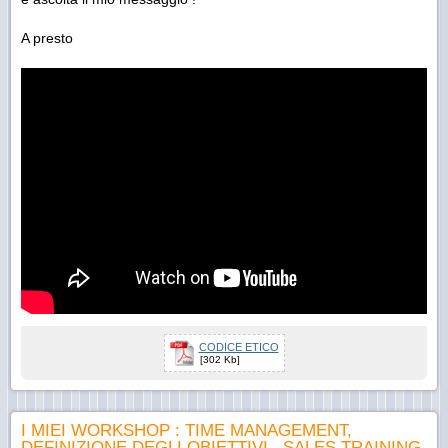
A presto
CODICE ETICO
[302 Kb]
I MIEI WORKSHOP : TIME MANAGEMENT,
DEFINIZIONE DEGLI OBIETTIVI , SALES TRAINING